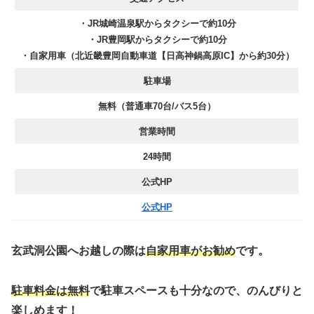
・JR城崎温泉駅からタクシーで約10分
・JR豊岡駅からタクシーで約10分
・自家用車（北近畿豊岡自動車道【日高神鍋高原IC】から約30分）
駐車場
無料（普通車70台/バス5台）
営業時間
24時間
公式HP
公式HP
玄武洞公園へお越しの際は
自家用車がお勧め
です。
駐車料金は
無料
で駐車スペースも十分なので、のんびりと
楽しめます！