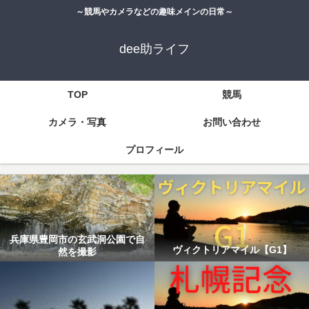
～競馬やカメラなどの趣味メインの日常～
dee助ライフ
TOP
競馬
カメラ・写真
お問い合わせ
プロフィール
兵庫県豊岡市の玄武洞公園で自
ヴィクトリアマイル【G1】
然を撮影