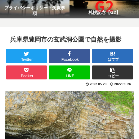
プライバシーポリシー・免責事
札幌記念【G2】
項
兵庫県豊岡市の玄武洞公園で自然を撮影
Twitter
Facebook
はてブ
Pocket
LINE
コピー
2022.05.29
2022.05.26