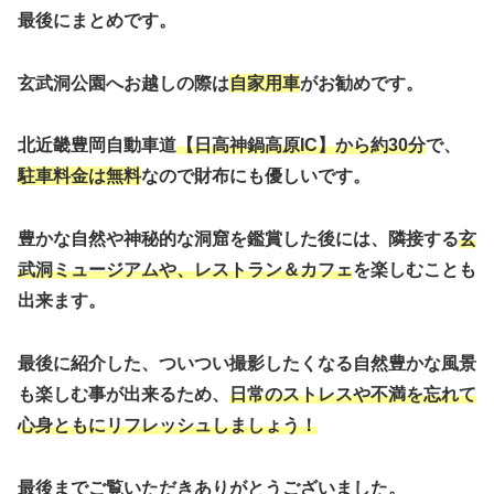
最後にまとめです。
玄武洞公園へお越しの際は
自家用車
がお勧めです。
北近畿豊岡自動車道
【日高神鍋高原IC】から約30分
で、
駐車料金は無料
なので財布にも優しいです。
豊かな自然や神秘的な洞窟を鑑賞した後には、隣接する
玄
武洞ミュージアムや、レストラン＆カフェ
を楽しむことも
出来ます。
最後に紹介した、ついつい撮影したくなる自然豊かな風景
も楽しむ事が出来るため、
日常のストレスや不満を忘れて
心身ともにリフレッシュしましょう！
最後までご覧いただきありがとうございました。