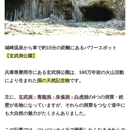
城崎温泉から車で約15分の距離にあるパワースポット
【玄武洞公園】
兵庫県豊岡市にある玄武洞公園は、160万年前の火山活動
により生まれた
国の天然記念物
です。
主に、
玄武洞・青龍洞・朱雀洞・白虎洞
の4つの洞窟・絶
壁が名物になっていますが、それらの洞窟をつなぐ道中に
も大自然の魅力がたくさんありました。
この記事では、ついつい
カメラで撮影したくなるそれらの