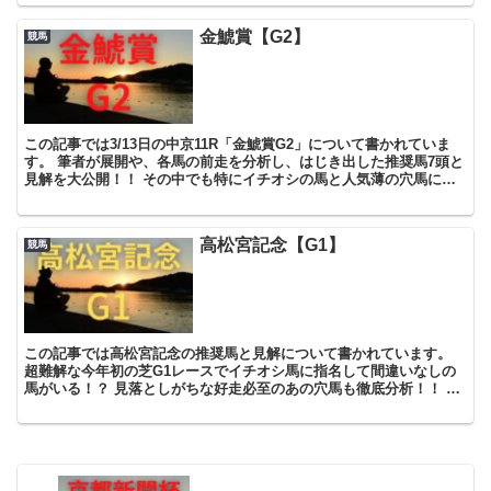
金鯱賞【G2】
競馬
この記事では3/13日の中京11R「金鯱賞G2」について書かれていま
す。 筆者が展開や、各馬の前走を分析し、はじき出した推奨馬7頭と
見解を大公開！！ その中でも特にイチオシの馬と人気薄の穴馬につ
いても記載！
高松宮記念【G1】
競馬
この記事では高松宮記念の推奨馬と見解について書かれています。
超難解な今年初の芝G1レースでイチオシ馬に指名して間違いなしの
馬がいる！？ 見落としがちな好走必至のあの穴馬も徹底分析！！ こ
の記事を読めばレースが見えてくる！