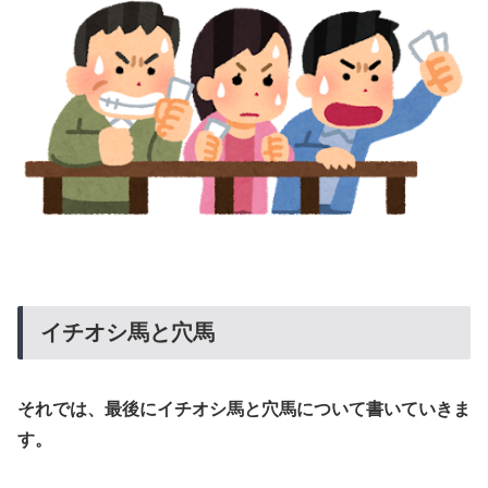
イチオシ馬と穴馬
それでは、最後にイチオシ馬と穴馬について書いていきま
す。