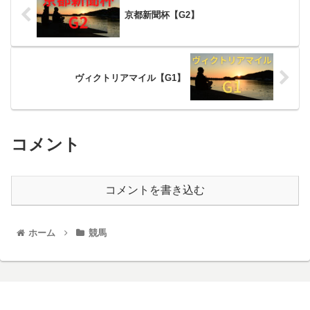
京都新聞杯【G2】
ヴィクトリアマイル【G1】
コメント
コメントを書き込む
ホーム
競馬