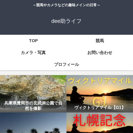
～競馬やカメラなどの趣味メインの日常～
dee助ライフ
TOP
競馬
カメラ・写真
お問い合わせ
プロフィール
兵庫県豊岡市の玄武洞公園で自
ヴィクトリアマイル【G1】
然を撮影