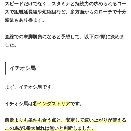
スピードだけでなく、スタミナと持続力の求められるコー
スで距離延長組や短縮組など、多方面からのローテで十分
波乱もあり得ます。
直線での末脚勝負になると予想して、以下の2頭に決めま
した。
イチオシ馬
まず、イチオシ馬です。
イチオシ馬は
⑪インダストリア
です。
前走よりも条件も合う点と、安定して速い上がりが使える
この馬が1番大崩れは無いと判断しました。