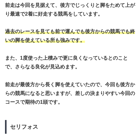
前走は今回を見据えて、後方でじっくりと脚をためて上が
り最速で2着に好走する競馬をしています。
過去のレースを見ても前で運んでも後方からの競馬でも終
いの脚を使えている所も強みです。
また、1度使った上積みで更に良くなっているとのこと
で、さらなる良化が見込めます。
前走が最後方から長く脚を使えていたので、今回も後方か
らの競馬になると思いますが、差しの決まりやすい今回の
コースで期待の1頭です。
セリフォス