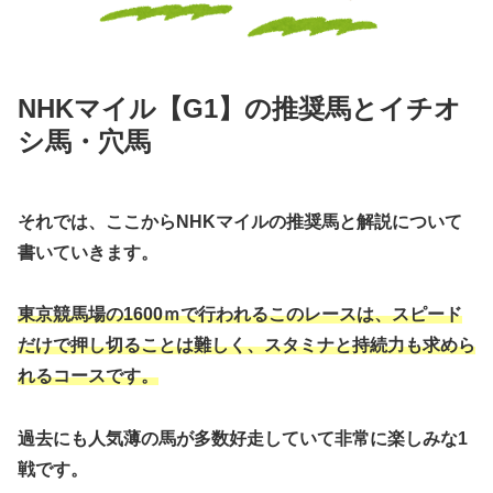
NHKマイル【G1】の推奨馬とイチオ
シ馬・穴馬
それでは、ここからNHKマイルの推奨馬と解説について
書いていきます。
東京競馬場の1600ｍで行われるこのレースは、スピード
だけで押し切ることは難しく、スタミナと持続力も求めら
れるコースです。
過去にも人気薄の馬が多数好走していて非常に楽しみな1
戦です。