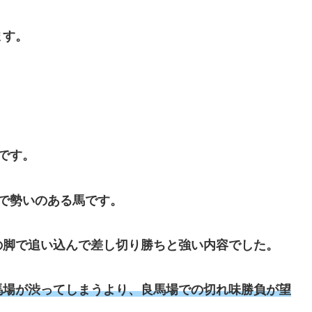
ます。
です。
で勢いのある馬です。
の脚で追い込んで差し切り勝ちと強い内容でした。
馬場が渋ってしまうより、良馬場での切れ味勝負が望