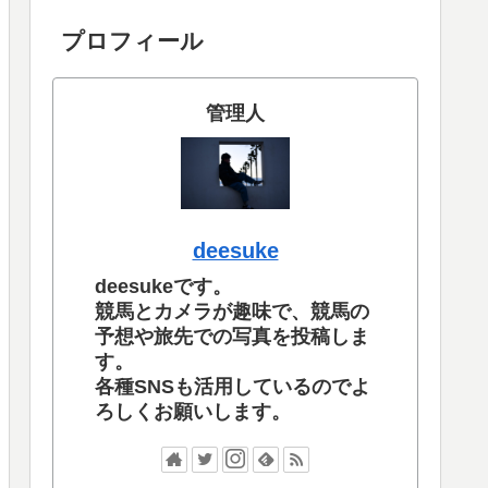
プロフィール
管理人
deesuke
deesukeです。
競馬とカメラが趣味で、競馬の
予想や旅先での写真を投稿しま
す。
各種SNSも活用しているのでよ
ろしくお願いします。