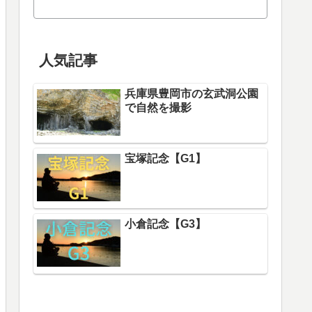
人気記事
兵庫県豊岡市の玄武洞公園
で自然を撮影
宝塚記念【G1】
小倉記念【G3】