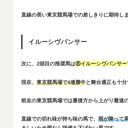
直線の長い東京競馬場での差しきりに期待し
イルーシヴパンサー
次に、2頭目の推奨馬は
⑧イルーシヴパンサー
現在、
東京競馬場で4連勝中
と舞台適正も十分
前走の東京競馬場では最後方から上がり最速
直線での切れ味が持ち味の馬で、
雨が降って