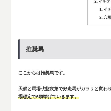
イチオ
イ
穴
推奨馬
ここからは推奨馬です。
天候と馬場状態次第で好走馬がガラリと変わ
場想定で6頭挙げていきます。