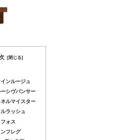
次
ァインルージュ
ルーシヴパンサー
ュネルマイスター
ウルラッシュ
リフォス
ランフレグ