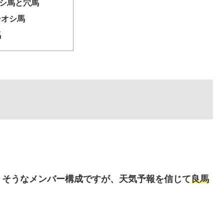
シ馬と穴馬
チオシ馬
馬
りそうなメンバー構成ですが、天気予報を信じて
良馬