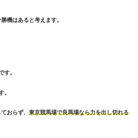
分勝機はあると考えます。
です。
す。
しておらず、
東京競馬場で良馬場なら力を出し切れる