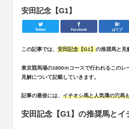
安田記念【G1】
Twitter
Facebook
はてブ
この記事では、
安田記念【G1】
の推奨馬と見
東京競馬場の1600ｍコースで行われるこの
見解について記載していきます。
記事の最後には、
イチオシ馬と人気薄の穴馬も
安田記念【G1】の推奨馬とイ