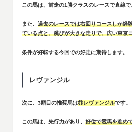
この馬は、前走の1勝クラスのレースで直線で
また、
過去のレースでは右回りコースしか経
ている点と、跳びが大きな走りで、広い東京
条件が好転する今回での好走に期待します。
レヴァンジル
次に、3頭目の推奨馬は
⑪レヴァンジル
です。
この馬は、先行力があり、
好位で競馬を進め