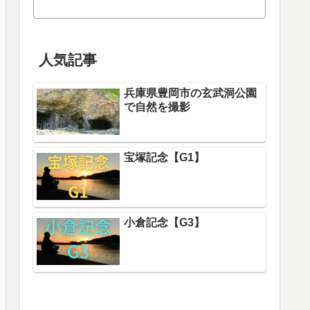
人気記事
兵庫県豊岡市の玄武洞公園
で自然を撮影
宝塚記念【G1】
小倉記念【G3】