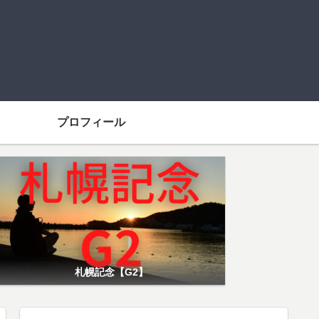
プロフィール
札幌記念【G2】