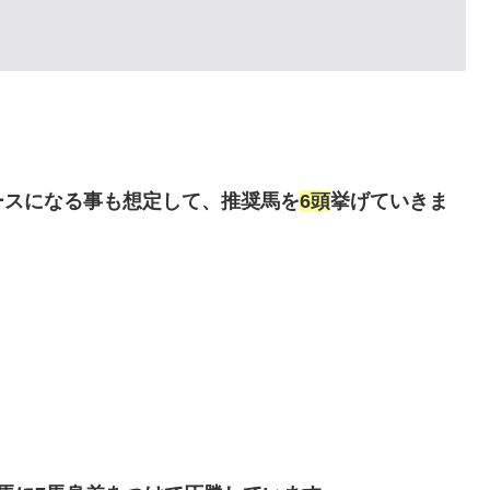
ースになる事も想定して、推奨馬を
6頭
挙げていきま