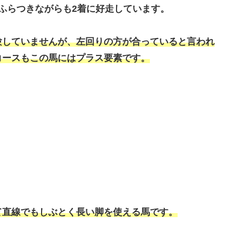
ふらつきながらも2着に好走しています。
験していませんが、左回りの方が合っていると言われ
コースもこの馬にはプラス要素です。
て直線でもしぶとく長い脚を使える馬です。