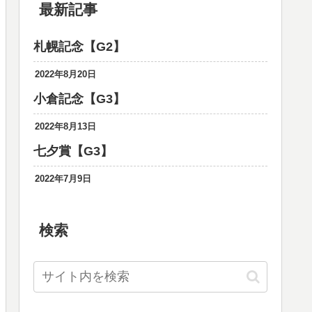
最新記事
札幌記念【G2】
2022年8月20日
小倉記念【G3】
2022年8月13日
七夕賞【G3】
2022年7月9日
検索